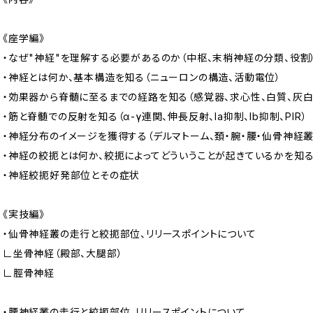
《座学編》
・なぜ"神経"を理解する必要があるのか（中枢、末梢神経の分類、役割
・神経とは何か、基本構造を知る（ニューロンの構造、活動電位）
・効果器から脊髄に至るまでの経路を知る（感覚器、求心性、白質、灰白
・筋と脊髄での反射を知る（α-γ連関、伸長反射、Ia抑制、Ib抑制、PIR）
・神経分布のイメージを獲得する（デルマトーム、頚・腕・腰・仙骨神経
・神経の絞扼とは何か、絞扼によってどういうことが起きているかを知る
・神経絞扼好発部位とその症状
《実技編》
・仙骨神経叢の走行と絞扼部位、リリースポイントについて
∟坐骨神経（殿部、大腿部）
∟脛骨神経
・腰神経叢の走行と絞扼部位、リリースポイントについて