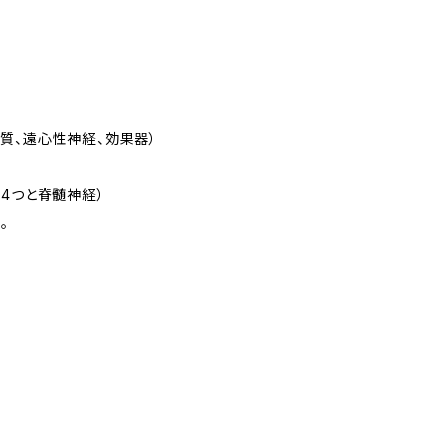
）
質、遠心性神経、効果器）
叢4つと脊髄神経）
。