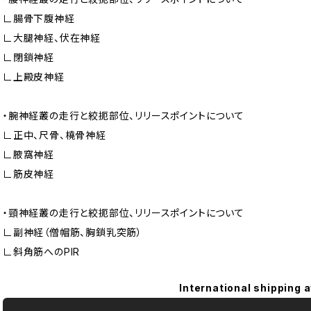
∟腸骨下腹神経
∟大腿神経、伏在神経
∟閉鎖神経
∟上殿皮神経
・腕神経叢の走行と絞扼部位、リリースポイントについて
∟正中、尺骨、橈骨神経
∟腋窩神経
∟筋皮神経
・頸神経叢の走行と絞扼部位、リリースポイントについて
∟副神経（僧帽筋、胸鎖乳突筋）
∟斜角筋へのPIR
International shipping a