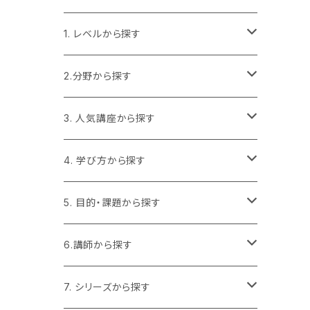
1. レベルから探す
1-1. まずは基礎から（初心者向け／土
2.分野から探す
台作り）
解剖学
3. 人気講座から探す
解剖学の基礎
1-2. 実践力を高める（中級者向け／現
場活用）
運動器以外の系統解剖学
3-1. ベストセラー講座
4. 学び方から探す
栄養学の基礎
バイオメカニクスを学ぶ
1-3. 専門性を極める（上級者向け／専
栄養学
3-2. 初めての方におすすめ
4-1. 【フル版】1つの講座をまとめて学ぶ
5. 目的・課題から探す
評価の基礎
門深化）
評価から介入まで学ぶ
医学
3-3. 現場ですぐ使える講座
4-2. 【分割版】必要なテーマだけ学ぶ
5-1. 基礎知識をしっかり学びたい
6.講師から探す
コンディショニングの基礎
栄養学を深く学ぶ
動作分析を現場で使う
解剖学の基本
神経科学
5-2. 評価・分析スキルを上げたい
朝倉 全紀
7. シリーズから探す
トレーニング指導の基礎
神経系を深く学ぶ